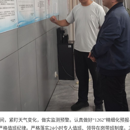
间，紧盯天气变化，做实监测预警。认真做好“1262”精细化预
格值班纪律。严格落实24小时专人值班、领导在岗带班制度。