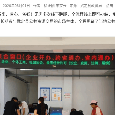
：2026年06月01日 作者：徐正刚 李梦云 来源：武定县政管局 点击：
省事、省心、省钱！无需多次线下跑腿，全流程线上即可办结，
为长期参与武定县公共资源交易的市场主体，全程见证了当地公