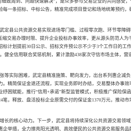
务细致周到、问题快速解决”，是众多参与交易企业的共同感受，
验每一条招标、中标公告，精准完成项目登记和场地统筹预约，
武定县公共资源交易实现进场零门槛、过程零次跑、环节零障碍
效压缩交易办理时限、提升企业投标办事效率，更从源头防范人为
标计划提前30日公示、招标文件预公示不少于3个工作日的工作
%。健全信用联合奖惩机制，累计激励438家次守信市场主体，
张等实际困难，武定县精准施策、靶向发力，出台系列惠企减负
。精简保证金退还流程，实现业务即时办结，交易整体办事效率提
纾困赋能，推行“信用+承诺”新型监管模式，积极推广保险保函
24笔，释放、盘活投标企业原需交付的保证金1370万元，推动
。
增长的核心动力。下一步，武定县将持续深化公共资源交易领域
惠企举措，全力擦亮阳光透明、高效便民的公共资源交易服务品