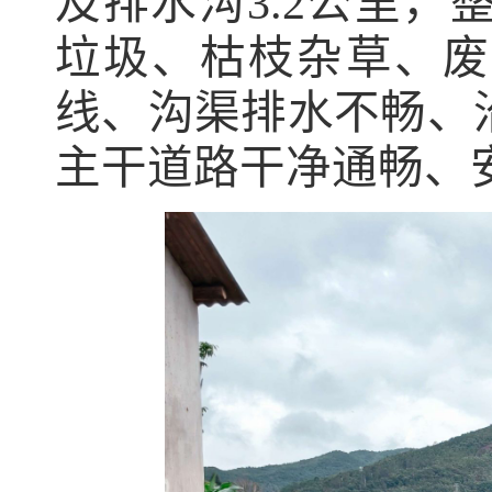
及排水沟
3.2
公里，
垃圾、枯枝杂草、废
线、沟渠排水不畅、
主干道路干净通畅、