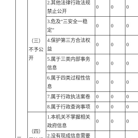
2.其他法律行政法规
0
0
0
禁止公开
3.危及“三安全一稳
0
0
0
定”
4.保护第三方合法权
（三）
0
0
0
益
不予公
开
5.属于三类内部事务
0
0
0
信息
6.属于四类过程性信
0
0
0
息
7.属于行政执法案卷
0
0
0
8.属于行政查询事项
0
0
0
1.本机关不掌握相关
0
0
0
政府信息
（四）
2.没有现成信息需要