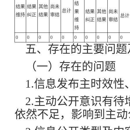
结
结果
结果
其他
尚未
总计
果
结果
其他
尚未
维持
纠正
结果
审结
总计
维
纠正
结果
审结
持
0
0
0
0
0
0
0
0
0
0
五、存在的主要问题
（一）存在的问题
1.信息发布主时效
2.主动公开意识有
依然不足，影响到主动