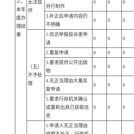
三、
无法提
0
0
0
另行制作
本年
供
3.补正后申请内容仍
度办
0
0
0
不明确
理结
1.信访举报投诉类申
果
0
0
0
请
2.重复申请
0
0
0
3.要求提供公开出版
（五）
0
0
0
物
不予处
4.无正当理由大量反
理
0
0
0
复申请
5.要求行政机关确认
或重新出具已获取信
0
0
0
息
1.申请人无正当理由
逾期不补正、行政机