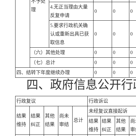
不予处
4.无正当理由大量
理
0
0
0
反复申请
5.要求行政机关确
认或重新出具已获
0
0
0
取信息
（六）其他处理
0
0
0
（七）总计
0
0
0
四、结转下年度继续办理
0
0
0
四、政府信息公开行
行政复议
行政诉讼
未经复议直接起诉
结果
结果
其他
尚未
总计
结果
结果
其他
尚
维持
纠正
结果
审结
维持
纠正
结果
审