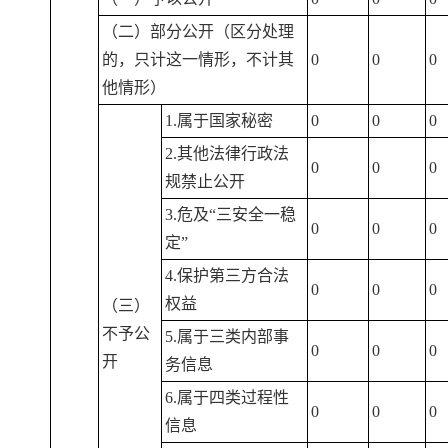
（二）部分公开（区分处理
的，只计这一情形，不计其
0
0
0
他情形）
1.属于国家秘密
0
0
0
2.其他法律行政法
0
0
0
规禁止公开
3.危及“三安全一稳
0
0
0
定”
4.保护第三方合法
0
0
0
权益
（三）
不予公
5.属于三类内部事
0
0
0
开
务信息
6.属于四类过程性
0
0
0
信息