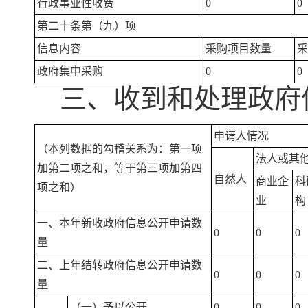
行政事业性收费
0
0
第二十条第（九）项
信息内容
采购项目数量
采
政府集中采购
0
0
三、收到和处理政府
申请人情况
（本列数据的勾稽关系为：第一项
法人或其
加第二项之和，等于第三项加第四
自然人
商业企
科
项之和）
业
构
一、本年新收政府信息公开申请数
0
0
0
量
二、上年结转政府信息公开申请数
0
0
0
量
（一）予以公开
0
0
0