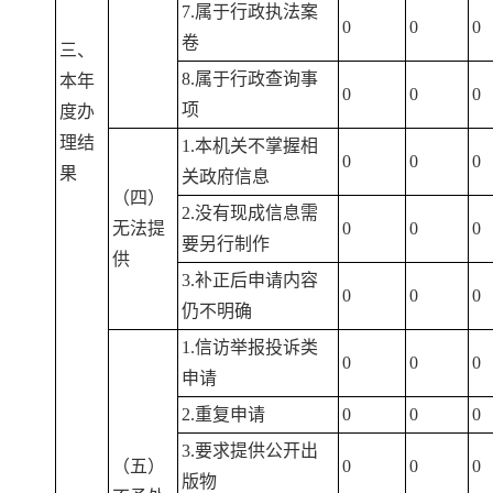
7.属于行政执法案
0
0
0
卷
三、
8.属于行政查询事
本年
0
0
0
项
度办
理结
1.本机关不掌握相
0
0
0
果
关政府信息
（四）
2.没有现成信息需
无法提
0
0
0
要另行制作
供
3.补正后申请内容
0
0
0
仍不明确
1.信访举报投诉类
0
0
0
申请
2.重复申请
0
0
0
3.要求提供公开出
（五）
0
0
0
版物