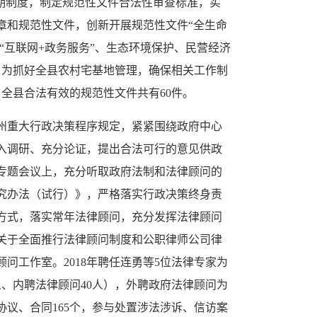
期制度，制定规范性文件合法性审查标准，实
章和规范性文件，创新开展规范性文件“全生命
“互联网+政务服务”、生态环境保护、民营经济
。为抓好全县农村宅基地管理，确保相关工作制
，全县合法有效的规范性文件共有60件。
州重大行政决策程序规定，紧紧围绕政府中心
入调研、充分论证，提出合法可行的意见供政
专题会议上，充分听取政府法制和法律顾问的
究办法（试行）》，严格落实行政决策终身责
方式，落实常年法律顾问，充分发挥法律顾问
关于全面推行法律顾问制度和公职律师公司律
工作室。2018年聘任连勇等5位法律专家为
2人、内聘法律顾问40人），外聘政府法律顾问为
协议、合同165个，参与处置涉法涉诉、信访案