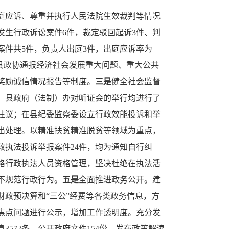
庭应诉、尊重并执行人民法院生效裁判等情况
发生行政诉讼案件6件，裁定驳回起诉3件、判
案件共5件，负责人出庭3件，出庭应诉率为
县政协通报经济社会发展重大问题、重大公共
奖励诚信情况报告等制度。
三是
健全社会监督
，县政府（法制）办对听证会的举行均进行了
建议；在县纪委监察委设立行政效能投诉和举
出处理。以精准扶贫精准脱贫等领域为重点，
政执法投诉举报案件24件，均为通知自行纠
格行政执法人员资格管理，坚决杜绝在执法活
不规范行政行为。
五是
全面推进政务公开。建
政预决算和“三公”经费等各类政务信息，方
焦点问题进行公示，增加工作透明度。充分发
572条，公开政府文件154份，发布政策解读