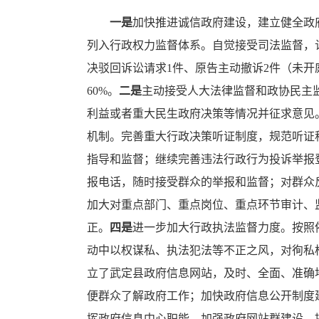
一是
加快推进诚信政府建设，建立健全政
列入行政权力监督体系。自觉接受司法监督，认
决驳回诉讼请求1件、原告主动撤诉2件（未开
60%。
二是
主动接受人大法律监督和政协民主
利益或者重大民生政府决策等情况并征求意见
机制。完善重大行政决策听证制度，规范听证
指导和监督；继续完善违法行政行为投诉举报
报电话，随时接受群众的举报和监督；对群众
加大对重点部门、重点岗位、重点环节审计、监
正。
四是
进一步加大行政执法监督力度。按照
动中以权谋私、执法犯法等不正之风，对徇私
立了武定县政府信息网站，及时、全面、准确
便群众了解政府工作；加快政府信息公开制度
挥政府信息中心职能，加强政府网站群建设，提