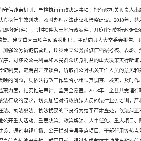
府守信践诺机制、严格执行行政决定事项，把行政机关负责人出
真执行生效判决，及时办理司法建议和检察建议。2018年，共
庭即撤诉1件），其中3件为土地行政案件。开庭审理的行政诉讼
监督。建立重大事项主动通报制度，主动向县人大常委会报告、
。加强公务员诚信管理，逐步建立公务员诚信档案考核、表彰、
程序，对涉及公共利益和人民群众切身利益的重大决策实行听证
登记制度，定期召开座谈会，听取群众对机关工作人员的意见和
反映的问题，县依法行政工作监督小组认真调查、核实，及时作
察力度，扎实推进审计、监察全覆盖。2018年，全县共受理行
依法行政的要求，切实加强对行政执法人员的法律业务培训，严
枉法、执法犯法、执法扰民的不良行为给予严肃查处，依法纠正
地公开重大活动、重要决策、政策解读、人事任免、重大项目、财
建设，通过电视广播、公开栏对全县重点项目、干部任用等热点
高信息传输安全性。截至目前，通过各类载体主动发布政府信息3