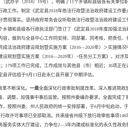
（武办字〔2018〕19号），明确了11个乡镇和县级各有关单
行政工作。制定《武定县2018年依法行政暨法治政府建设工作
好贯彻落实。坚持政府常务会议听取依法行政暨法治政府建设工
个乡镇和县级各行政执法部门签订了《武定县2018年度加强法
内容，做到与全县中心工作同安排、同部署、同考核，把责任、
完成法治政府建设规划暨实施方案（2016—2020年）＞实施情
规划暨实施方案（2016—2020年）>任务分工方案》，对涉
；179项工作已完成，工作成效与其他县（市）相近；36项正
县评估组于9月13日赴永仁县开展了中期评估。
改革不断深化。
一是
全面深化行政审批制度改革。深入推进简政
接、调整，加强事中事后监管。按照州委编办要求，全面完成了我
，按照州委、州人民政府的统一安排部署，于6月中旬启动，于8
政许可事项已全部取消。共承接省州级下放行政审批事项146项。
务服务实体大厅建设，力争在2—3年内建成标准化的永久性政务