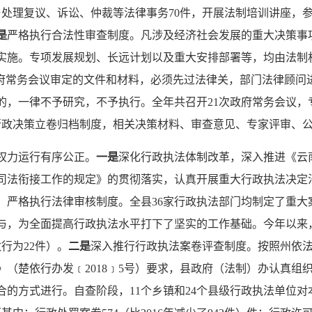
与处理复议、诉讼、仲裁等法律事务70件，开展法制培训讲座，参
是
严格执行合法性审查制度。凡涉及经济社会发展的重大决策事
实施。专项发展规划、长远计划以及重大安排部署等，均由法制
政府常务会议审定的文件和材料，必须先过法律关，部门法律顾问
的，一律不予研究，不予执行。全年共召开21次政府常务会议，
大行政决策立卷归档制度，相关决策材料、审查意见、专家评审、
权力运行有序公正。
一是
深化行政执法体制改革，深入推进《云
司法衔接工作的规定》的贯彻落实，认真开展重大行政执法决定
，严格执行法律审核制度。全县36家行政执法部门均制定了重大
与，为全面提高行政执法水平打下了坚实的工作基础。今年以来，
行为22件）。
二是
深入推行行政执法案卷评查制度。按照州依
》（楚依行办发﹝2018﹞5号）要求，县政府（法制）办认真组
方式进行。自查阶段，11个乡镇和24个县级行政执法单位对本乡