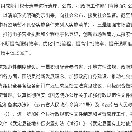
其组成部门权责清单进行清理、公布，把政府工作部门直接面对
，以清单形式明确列示出来，向社会公布，接受社会监督。截至目
单中有22项暂不具备实施条件未列入实施清单）。
三是
加强市场监
，推行电子营业执照和全程电子化登记，创新市场监管方式探索“
”，不断提高服务效率，优化审批流程，提高审批效率，提升透明
场主体1586户。
进规范性制度建设。
一是
积极配合参与省、州地方性法规、政府
和各方面，围绕贯彻新发展理念、加强政府自身建设、推动社会
真组织全县各级各部门广泛征求反馈立法意见建议，积极配合做
定管理。认真贯彻落实《国务院办公厅关于加强行政规范性文件
件制定和备案办法》（云南省人民政府令第212号）及《云南省人
75〕号），进一步加强全县行政规范性文件制定和监督管理工作
文件《武定县征地补偿安置办法（试行）》《武定县国有土地使