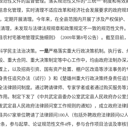
规范性文件的监督管理。落实规范性文件的“三统一”制度和有效
信息化管理，实时清理不适应改革和经济社会发展要求的政府规
估，定期开展清理。今年来，在全县范围内开展了涉及产权保护、
面清理，未发现与法律法规规章和政策规定不一致的规范性文件
农村宅基地管理实施细则》（2009年第8号公告）。截至目前
科学民主法治决策。
一是
严格落实重大行政决策机制。执行省、
设、重大合同、重大决策制定等中心工作中，均由政府法制办深
置上，以及招商引资、国有资产处置、棚户区改造等涉法事务的
身责任追究办法（试行）》和《楚雄州重大行政决策终身责任追
全法律顾问制度。通过聘请律师、专家学者或者通过购买服务等
作用。制定下发了《中共武定县委办公室武定县人民政府办公室
武定县人民政府法律顾问室工作规则的通知》，成立政府法律顾问
县共67家单位聘请了法律顾问100人（包括外聘政府法律顾问6
2条，参与起草、论证规范性文件4件，参与合作项目洽谈及审核