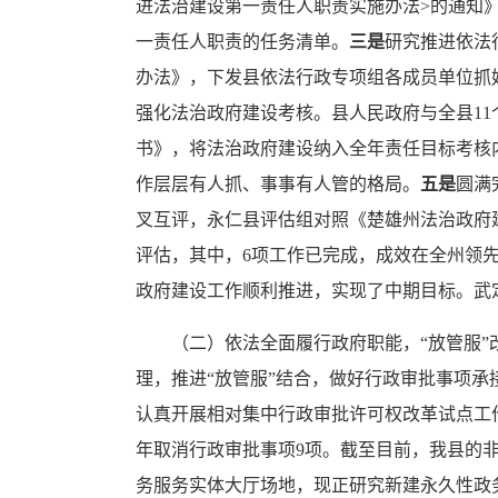
进法治建设第一责任人职责实施办法>的通知》
一责任人职责的任务清单。
三是
研究推进依法
办法》，下发县依法行政专项组各成员单位抓
强化法治政府建设考核。县人民政府与全县11
书》，将法治政府建设纳入全年责任目标考核
作层层有人抓、事事有人管的格局。
五是
圆满
叉互评，永仁县评估组对照《楚雄州法治政府建设
评估，其中，6项工作已完成，成效在全州领先
政府建设工作顺利推进，实现了中期目标。武定
（二）依法全面履行政府职能，“放管服”
理，推进“放管服”结合，做好行政审批事项承
认真开展相对集中行政审批许可权改革试点工作
年取消行政审批事项9项。截至目前，我县的非行
务服务实体大厅场地，现正研究新建永久性政