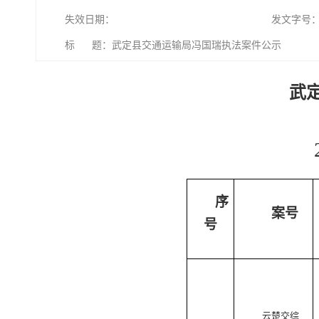
失效日期：
发文字号
标 题：武定县交通运输局冯国瑞执法案件公示
武
序
案号
号
云楚交综