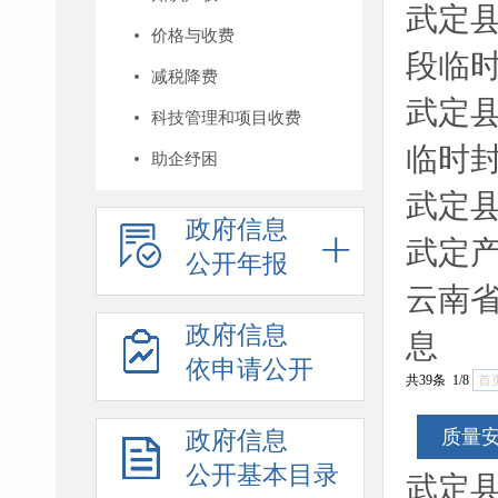
武定
价格与收费
段临
减税降费
武定
科技管理和项目收费
临时
助企纾困
武定
政府信息
武定
公开年报
云南
政府信息
息
依申请公开
共39条 1/8
首
政府信息
质量
公开基本目录
武定