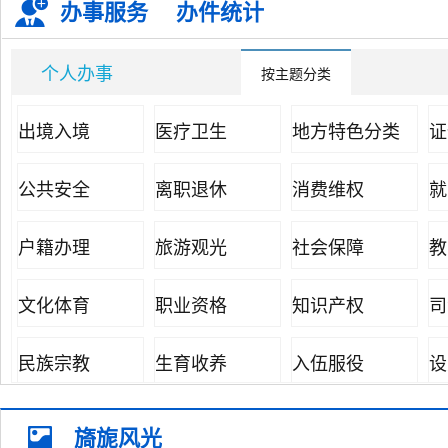
办事服务
办件统计
个人办事
按主题分类
出境入境
医疗卫生
地方特色分类
证
公共安全
离职退休
消费维权
就
户籍办理
旅游观光
社会保障
教
文化体育
职业资格
知识产权
司
民族宗教
生育收养
入伍服役
设
准营准办
抵押质押
纳税缴费
婚
旖旎风光