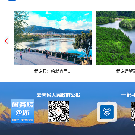
优待抚恤
规划建设
住房保障
交
环保绿化
公用事业
死亡殡葬
武定县：绘就宜居...
武定螃蟹箐